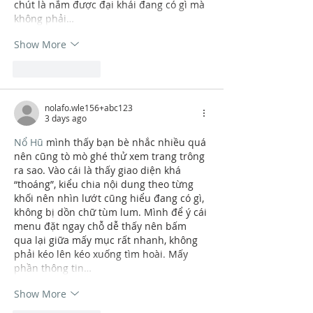
chút là nắm được đại khái đang có gì mà 
không phải…
Show More
Like
Reply
nolafo.wle156+abc123
3 days ago
Nổ Hũ
 mình thấy bạn bè nhắc nhiều quá 
nên cũng tò mò ghé thử xem trang trông 
ra sao. Vào cái là thấy giao diện khá 
“thoáng”, kiểu chia nội dung theo từng 
khối nên nhìn lướt cũng hiểu đang có gì, 
không bị dồn chữ tùm lum. Mình để ý cái 
menu đặt ngay chỗ dễ thấy nên bấm 
qua lại giữa mấy mục rất nhanh, không 
phải kéo lên kéo xuống tìm hoài. Mấy 
phần thông tin…
Show More