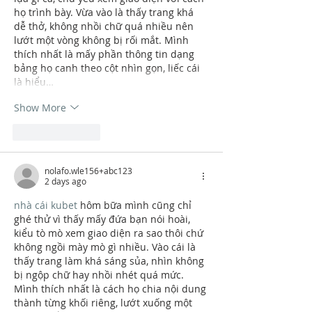
họ trình bày. Vừa vào là thấy trang khá 
dễ thở, không nhồi chữ quá nhiều nên 
lướt một vòng không bị rối mắt. Mình 
thích nhất là mấy phần thông tin dạng 
bảng họ canh theo cột nhìn gọn, liếc cái 
là hiểu…
Show More
Like
Reply
nolafo.wle156+abc123
2 days ago
nhà cái kubet
 hôm bữa mình cũng chỉ 
ghé thử vì thấy mấy đứa bạn nói hoài, 
kiểu tò mò xem giao diện ra sao thôi chứ 
không ngồi mày mò gì nhiều. Vào cái là 
thấy trang làm khá sáng sủa, nhìn không 
bị ngộp chữ hay nhồi nhét quá mức. 
Mình thích nhất là cách họ chia nội dung 
thành từng khối riêng, lướt xuống một 