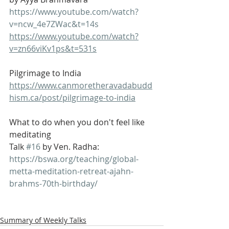
https://www.youtube.com/watch?
v=ncw_4e7ZWac&t=14s
https://www.youtube.com/watch?
v=zn66viKv1ps&t=531s
Pilgrimage to India
https://www.canmoretheravadabudd
hism.ca/post/pilgrimage-to-india
What to do when you don't feel like 
meditating
Talk 
#16
 by Ven. Radha:
https://bswa.org/teaching/global-
metta-meditation-retreat-ajahn-
brahms-70th-birthday/
Summary of Weekly Talks