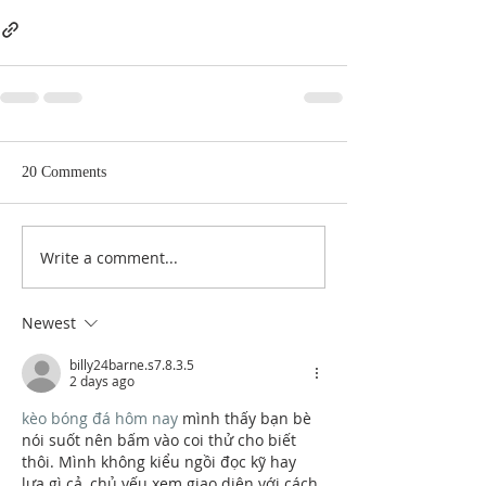
20 Comments
Write a comment...
Newest
billy24barne.s7.8.3.5
2 days ago
kèo bóng đá hôm nay
 mình thấy bạn bè 
nói suốt nên bấm vào coi thử cho biết 
thôi. Mình không kiểu ngồi đọc kỹ hay 
lựa gì cả, chủ yếu xem giao diện với cách 