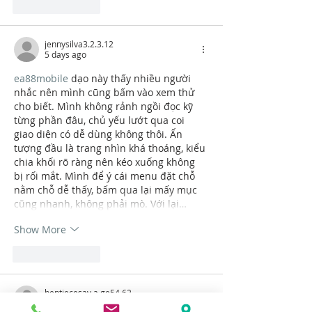
Like
Reply
jennysilva3.2.3.12
5 days ago
ea88mobile
 dạo này thấy nhiều người 
nhắc nên mình cũng bấm vào xem thử 
cho biết. Mình không rảnh ngồi đọc kỹ 
từng phần đâu, chủ yếu lướt qua coi 
giao diện có dễ dùng không thôi. Ấn 
tượng đầu là trang nhìn khá thoáng, kiểu 
chia khối rõ ràng nên kéo xuống không 
bị rối mắt. Mình để ý cái menu đặt chỗ 
nằm chỗ dễ thấy, bấm qua lại mấy mục 
cũng nhanh, không phải mò. Với lại…
Show More
Like
Reply
bentiecesav.a.ge54.62
5 days ago